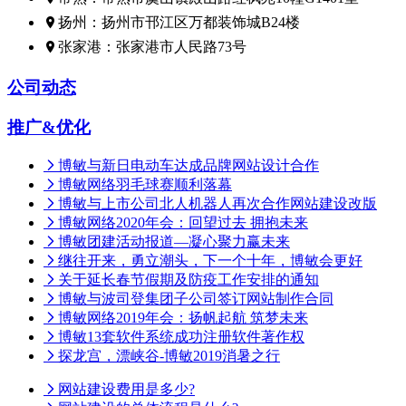
扬州：扬州市邗江区万都装饰城B24楼
张家港：张家港市人民路73号
公司动态
推广&优化
博敏与新日电动车达成品牌网站设计合作
博敏网络羽毛球赛顺利落幕
博敏与上市公司北人机器人再次合作网站建设改版
博敏网络2020年会：回望过去 拥抱未来
博敏团建活动报道—凝心聚力赢未来
继往开来，勇立潮头，下一个十年，博敏会更好
关于延长春节假期及防疫工作安排的通知
博敏与波司登集团子公司签订网站制作合同
博敏网络2019年会：扬帆起航 筑梦未来
博敏13套软件系统成功注册软件著作权
探龙宫，漂峡谷-博敏2019消暑之行
网站建设费用是多少?