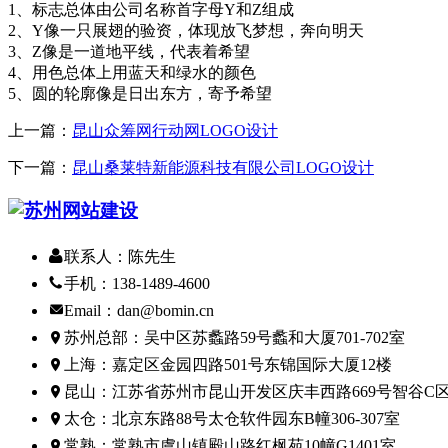
1、标志总体由公司名称首字母Y和Z组成
2、Y像一只展翅的验资，体现放飞梦想，奔向明天
3、Z像是一道地平线，代表着希望
4、用色总体上用蓝天和绿水的颜色
5、圆的轮廓像是日出东方，寄予希望
上一篇：
昆山众筹网行动网LOGO设计
下一篇：
昆山桑莱特新能源科技有限公司LOGO设计
联系人：陈先生
手机：138-1489-4600
Email：dan@bomin.cn
苏州总部：吴中区苏蠡路59号蠡和大厦701-702室
上海：嘉定区金园四路501号东锦国际大厦12楼
昆山：江苏省苏州市昆山开发区庆丰西路669号智谷C区
太仓：北京东路88号太仓软件园东B幢306-307室
常熟：常熟市虞山镇殿山路红枫苑10幢G1401室