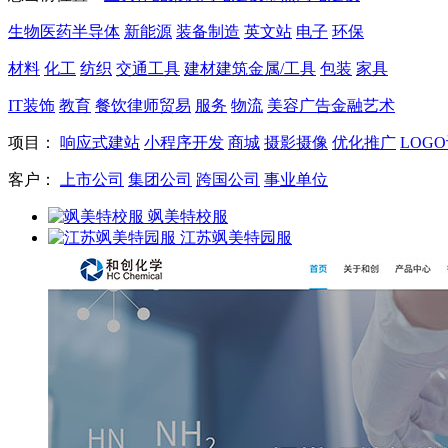
生物医药
半导体
新能源
装备制造
英文站
电子
环保
材料
化工
纺织
交通工具
建材
建筑
金属/工具
包装
家具
IT
装饰
教育
餐饮
律师
贸易
服务
物流
美容
广告
金融
艺术
项目：
响应式建站
小程序开发
商城
摄影摄像
优化推广
LOG
客户：
上市公司
集团公司
跨国公司
事业单位
飒美特校服
江苏飒美特园服