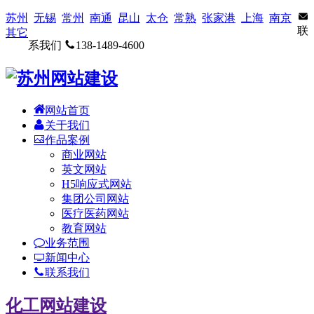
苏州
无锡
常州
南通
昆山
太仓
常熟
张家港
上海
南京
联
其它
系我们
138-1489-4600
网站首页
关于我们
作品案例
商业网站
英文网站
H5响应式网站
集团公司网站
医疗医药网站
教育网站
业务范围
新闻中心
联系我们
化工网站建设