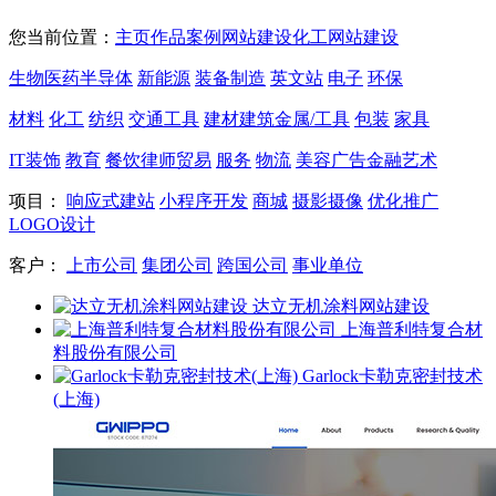
您当前位置：
主页
作品案例
网站建设
化工网站建设
生物医药
半导体
新能源
装备制造
英文站
电子
环保
材料
化工
纺织
交通工具
建材
建筑
金属/工具
包装
家具
IT
装饰
教育
餐饮
律师
贸易
服务
物流
美容
广告
金融
艺术
项目：
响应式建站
小程序开发
商城
摄影摄像
优化推广
LOGO设计
客户：
上市公司
集团公司
跨国公司
事业单位
达立无机涂料网站建设
上海普利特复合材
料股份有限公司
Garlock卡勒克密封技术
(上海)