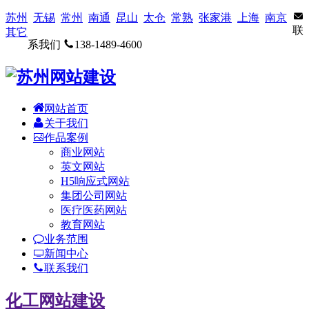
苏州
无锡
常州
南通
昆山
太仓
常熟
张家港
上海
南京
联
其它
系我们
138-1489-4600
网站首页
关于我们
作品案例
商业网站
英文网站
H5响应式网站
集团公司网站
医疗医药网站
教育网站
业务范围
新闻中心
联系我们
化工网站建设