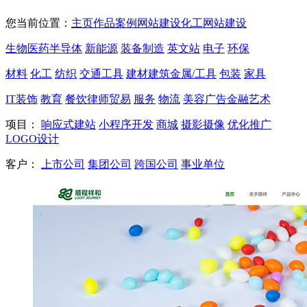
您当前位置：
主页
作品案例
网站建设
化工网站建设
生物医药
半导体
新能源
装备制造
英文站
电子
环保
材料
化工
纺织
交通工具
建材
建筑
金属/工具
包装
家具
IT
装饰
教育
餐饮
律师
贸易
服务
物流
美容
广告
金融
艺术
项目：
响应式建站
小程序开发
商城
摄影摄像
优化推广
LOGO设计
客户：
上市公司
集团公司
跨国公司
事业单位