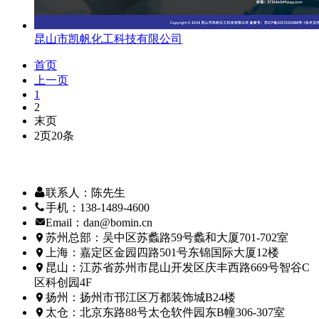
昆山市凯帆化工科技有限公司
首页
上一页
1
2
末页
2页20条
联系人：陈先生
手机：138-1489-4600
Email：dan@bomin.cn
苏州总部：吴中区苏蠡路59号蠡和大厦701-702室
上海：嘉定区金园四路501号东锦国际大厦12楼
昆山：江苏省苏州市昆山开发区庆丰西路669号智谷C
区科创园4F
扬州：扬州市邗江区万都装饰城B24楼
太仓：北京东路88号太仓软件园东B幢306-307室