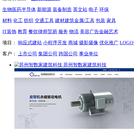
生物医药
半导体
新能源
装备制造
英文站
电子
环保
材料
化工
纺织
交通工具
建材
建筑
金属/工具
包装
家具
IT
装饰
教育
餐饮
律师
贸易
服务
物流
美容
广告
金融
艺术
项目：
响应式建站
小程序开发
商城
摄影摄像
优化推广
LOG
客户：
上市公司
集团公司
跨国公司
事业单位
苏州智数家建筑科技