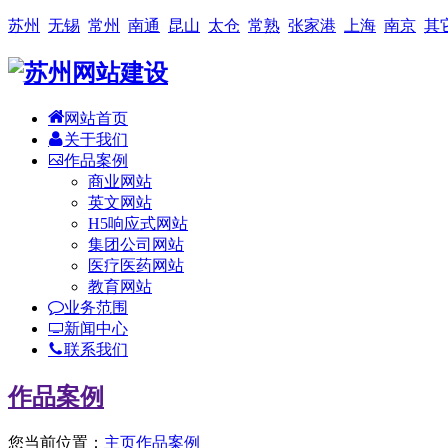
苏州
无锡
常州
南通
昆山
太仓
常熟
张家港
上海
南京
其
网站首页
关于我们
作品案例
商业网站
英文网站
H5响应式网站
集团公司网站
医疗医药网站
教育网站
业务范围
新闻中心
联系我们
作品案例
您当前位置：
主页
作品案例