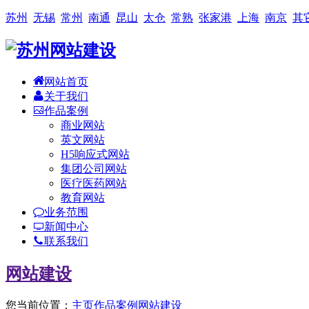
苏州
无锡
常州
南通
昆山
太仓
常熟
张家港
上海
南京
其
网站首页
关于我们
作品案例
商业网站
英文网站
H5响应式网站
集团公司网站
医疗医药网站
教育网站
业务范围
新闻中心
联系我们
网站建设
您当前位置：
主页
作品案例
网站建设