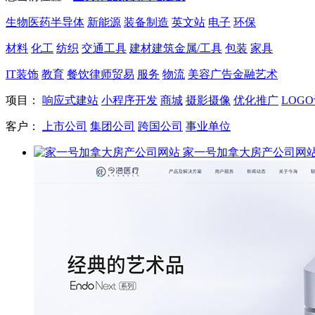
生物医药
半导体
新能源
装备制造
英文站
电子
环保
材料
化工
纺织
交通工具
建材
建筑
金属/工具
包装
家具
IT
装饰
教育
餐饮
律师
贸易
服务
物流
美容
广告
金融
艺术
项目：
响应式建站
小程序开发
商城
摄影摄像
优化推广
LOG
客户：
上市公司
集团公司
跨国公司
事业单位
家一号加拿大房产公司网