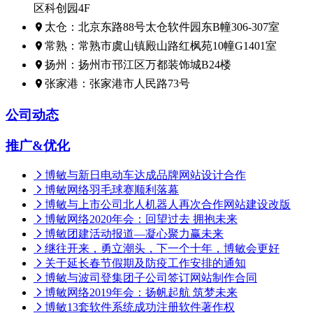
区科创园4F
太仓：北京东路88号太仓软件园东B幢306-307室
常熟：常熟市虞山镇殿山路红枫苑10幢G1401室
扬州：扬州市邗江区万都装饰城B24楼
张家港：张家港市人民路73号
公司动态
推广&优化
博敏与新日电动车达成品牌网站设计合作
博敏网络羽毛球赛顺利落幕
博敏与上市公司北人机器人再次合作网站建设改版
博敏网络2020年会：回望过去 拥抱未来
博敏团建活动报道—凝心聚力赢未来
继往开来，勇立潮头，下一个十年，博敏会更好
关于延长春节假期及防疫工作安排的通知
博敏与波司登集团子公司签订网站制作合同
博敏网络2019年会：扬帆起航 筑梦未来
博敏13套软件系统成功注册软件著作权