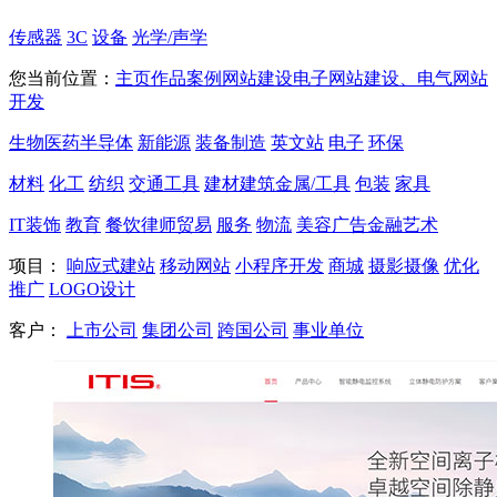
传感器
3C
设备
光学/声学
您当前位置：
主页
作品案例
网站建设
电子网站建设、电气网站
开发
生物医药
半导体
新能源
装备制造
英文站
电子
环保
材料
化工
纺织
交通工具
建材
建筑
金属/工具
包装
家具
IT
装饰
教育
餐饮
律师
贸易
服务
物流
美容
广告
金融
艺术
项目：
响应式建站
移动网站
小程序开发
商城
摄影摄像
优化
推广
LOGO设计
客户：
上市公司
集团公司
跨国公司
事业单位