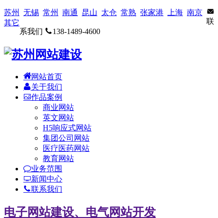
苏州
无锡
常州
南通
昆山
太仓
常熟
张家港
上海
南京
联
其它
系我们
138-1489-4600
网站首页
关于我们
作品案例
商业网站
英文网站
H5响应式网站
集团公司网站
医疗医药网站
教育网站
业务范围
新闻中心
联系我们
电子网站建设、电气网站开发