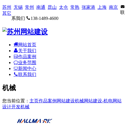
苏州
无锡
常州
南通
昆山
太仓
常熟
张家港
上海
南京
联
其它
系我们
138-1489-4600
网站首页
关于我们
作品案例
业务范围
新闻中心
联系我们
机械
您当前位置：
主页
作品案例
网站建设
机械网站建设-机电网站
设计开发
机械