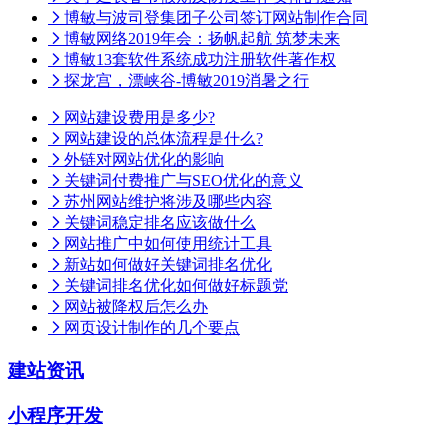
博敏与波司登集团子公司签订网站制作合同
博敏网络2019年会：扬帆起航 筑梦未来
博敏13套软件系统成功注册软件著作权
探龙宫，漂峡谷-博敏2019消暑之行
网站建设费用是多少?
网站建设的总体流程是什么?
外链对网站优化的影响
关键词付费推广与SEO优化的意义
苏州网站维护将涉及哪些内容
关键词稳定排名应该做什么
网站推广中如何使用统计工具
新站如何做好关键词排名优化
关键词排名优化如何做好标题党
网站被降权后怎么办
网页设计制作的几个要点
建站资讯
小程序开发