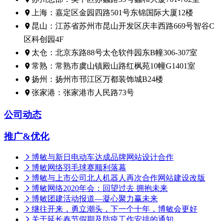
上海：嘉定区金园四路501号东锦国际大厦12楼
昆山：江苏省苏州市昆山开发区庆丰西路669号智谷C
区科创园4F
太仓：北京东路88号太仓软件园东B幢306-307室
常熟：常熟市虞山镇殿山路红枫苑10幢G1401室
扬州：扬州市邗江区万都装饰城B24楼
张家港：张家港市人民路73号
公司动态
推广&优化
博敏与新日电动车达成品牌网站设计合作
博敏网络羽毛球赛顺利落幕
博敏与上市公司北人机器人再次合作网站建设改版
博敏网络2020年会：回望过去 拥抱未来
博敏团建活动报道—凝心聚力赢未来
继往开来，勇立潮头，下一个十年，博敏会更好
关于延长春节假期及防疫工作安排的通知