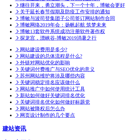
继往开来，勇立潮头，下一个十年，博敏会更好
关于延长春节假期及防疫工作安排的通知
博敏与波司登集团子公司签订网站制作合同
博敏网络2019年会：扬帆起航 筑梦未来
博敏13套软件系统成功注册软件著作权
探龙宫，漂峡谷-博敏2019消暑之行
网站建设费用是多少?
网站建设的总体流程是什么?
外链对网站优化的影响
关键词付费推广与SEO优化的意义
苏州网站维护将涉及哪些内容
关键词稳定排名应该做什么
网站推广中如何使用统计工具
新站如何做好关键词排名优化
关键词排名优化如何做好标题党
网站被降权后怎么办
网页设计制作的几个要点
建站资讯