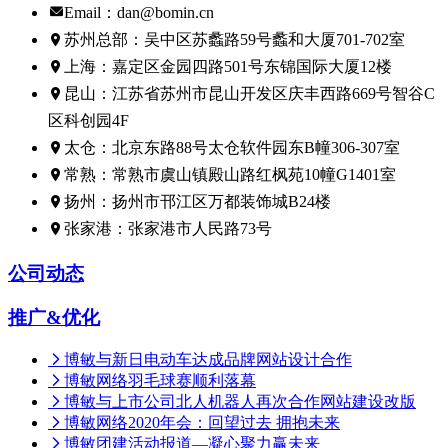
Email：dan@bomin.cn
苏州总部：吴中区苏蠡路59号蠡和大厦701-702室
上海：嘉定区金园四路501号东锦国际大厦12楼
昆山：江苏省苏州市昆山开发区庆丰西路669号智谷C
区科创园4F
太仓：北京东路88号太仓软件园东B幢306-307室
常熟：常熟市虞山镇殿山路红枫苑10幢G1401室
扬州：扬州市邗江区万都装饰城B24楼
张家港：张家港市人民路73号
公司动态
推广&优化
博敏与新日电动车达成品牌网站设计合作
博敏网络羽毛球赛顺利落幕
博敏与上市公司北人机器人再次合作网站建设改版
博敏网络2020年会：回望过去 拥抱未来
博敏团建活动报道—凝心聚力赢未来